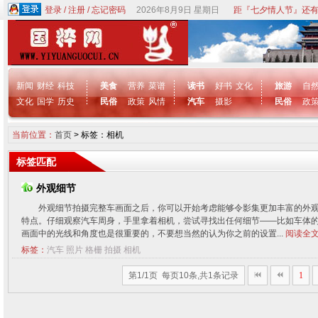
登录
/
注册
/
忘记密码
2026年8月9日 星期日
距『七夕情人节』还有
新闻
财经
科技
美食
营养
菜谱
读书
好书
文化
旅游
自
文化
国学
历史
民俗
政策
风情
汽车
摄影
民俗
政
当前位置：
首页
> 标签：相机
标签匹配
外观细节
外观细节拍摄完整车画面之后，你可以开始考虑能够令影集更加丰富的外
特点。仔细观察汽车周身，手里拿着相机，尝试寻找出任何细节——比如车体
画面中的光线和角度也是很重要的，不要想当然的认为你之前的设置...
阅读全文
标签：
汽车
照片
格栅
拍摄
相机
第1/1页 每页10条,共1条记录
1