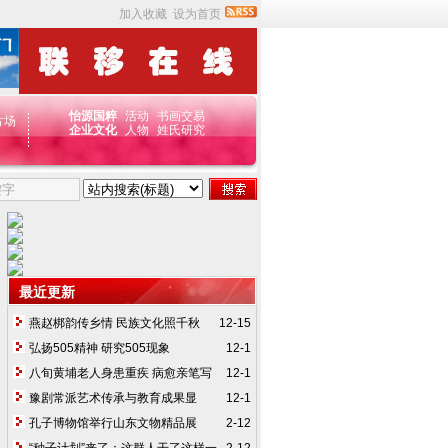
加入收藏
设为首页
怡源国粹
活动
书画
交易
片场
企业文化
人物
姓氏研究
最近更新
燕赵梆韵传乡情 民族文化照千秋
12-15
弘扬505精神 研究505现象
12-1
八旬黄埔老人身患重疾 病愈亲笔写
12-1
信感谢505
豫剧常派艺术传承与教育成果显
12-1
著 孙玉菊数十载耕耘梨园留芳
孔子博物馆举行山东文物精品展
2-12