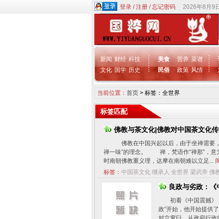
登录
/
注册
/
忘记密码
2026年8月9
新闻
财经
科技
美食
营养
菜谱
文化
国学
历史
民俗
政策
风情
当前位置：
首页
> 标签：全世界
标签匹配
佛教与茶文化|佛教对中国茶文化
佛教在中国兴起以后，由于坐禅需要，
禅一味”的理念。 禅，梵语作“禅那”，
时南朝佛教重义理，达摩在南朝难以立足...
标签：
中国茶文化
继承人
全世界
梁武帝
佛
良政与劣政：《
初看《中国震撼》
政”开始，他开始提供了
对立窠臼，从政府行政