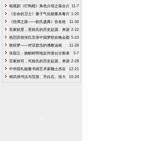
电视剧《打狗棍》角色介绍之落合介
11-7
《生命的卫士》量子气化能量杀毒片
1-20
《丝绸之路——姓氏盛典》告各姓
11-30
氏同胞书
百家姓景，景姓氏的历史起源、来源
2-22
热烈庆祝张氏宗亲中国梦联欢晚会圆
5-23
满成功
敦煌梦——对话曾浩的佛教油画
11-28
张国立：旗帜鲜明地反对港台分裂者
3-7
到大陆挣钱
百家姓司，司姓氏的历史起源、来源
2-28
中华国礼能量书画艺术家魏士杰在
12-21
香港举办易经书画展，其1号弟子MeiMei
韩武侠书法与范曾、齐白石、张大
10-20
拜师，共同传播中华文化正能量。
千、徐悲鸿、启功、李可染等大家作品同
台展出