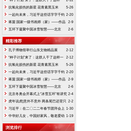
“种子计划”来了：这群人干了这样一
2-12
件大事
抗氧化损伤的新星 花青素黑玉米
5-26
一起向未来，习近平这些话字字千钧
2-20
蒋茵:国家一级书画师（家）——作品
2-9
欣赏
五环下凝聚中国冰雪智慧——北京
2-6
2022年冬奥会开幕式诞生记
精彩推荐
孔子博物馆举行山东文物精品展
2-12
“种子计划”来了：这群人干了这样一
2-12
件大事
抗氧化损伤的新星 花青素黑玉米
5-26
一起向未来，习近平这些话字字千钧
2-20
蒋茵:国家一级书画师（家）——作品
2-9
欣赏
五环下凝聚中国冰雪智慧——北京
2-6
2022年冬奥会开幕式诞生记
北京冬奥会开幕式上“冰雪五环”有讲究
2-4
虎年说虎|意外不意外 两条尾巴还背只
2-2
小鸟竟是“虎崇拜”
习近平：在二〇二二年春节团拜会上
1-30
的讲话
中华好儿女，中国好家风，敬老爱幼
1-19
模范——韩冠畴
浏览排行