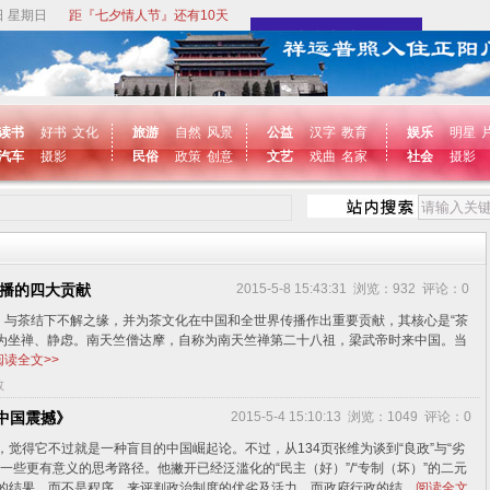
日 星期日
距『七夕情人节』还有10天
读书
好书
文化
旅游
自然
风景
公益
汉字
教育
娱乐
明星
汽车
摄影
民俗
政策
创意
文艺
戏曲
名家
社会
摄影
传播的四大贡献
2015-5-8 15:43:31 浏览：932 评论：0
与茶结下不解之缘，并为茶文化在中国和全世界传播作出重要贡献，其核心是“茶
意为坐禅、静虑。南天竺僧达摩，自称为南天竺禅第二十八祖，梁武帝时来中国。当
阅读全文>>
教
中国震撼》
2015-5-4 15:10:13 浏览：1049 评论：0
，觉得它不过就是一种盲目的中国崛起论。不过，从134页张维为谈到“良政”与“劣
一些更有意义的思考路径。他撇开已经泛滥化的“民主（好）”/“专制（坏）”的二元
的结果，而不是程序，来评判政治制度的优劣及活力。而政府行政的结...
阅读全文