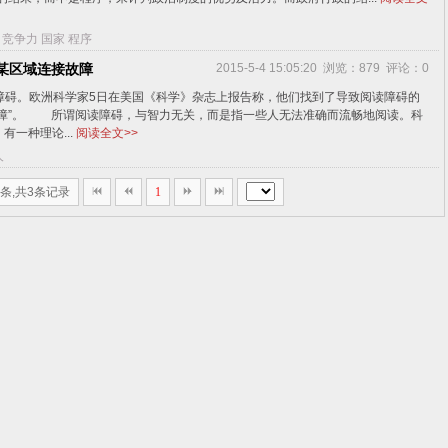
竞争力
国家
程序
某区域连接故障
2015-5-4 15:05:20 浏览：879 评论：0
障碍。欧洲科学家5日在美国《科学》杂志上报告称，他们找到了导致阅读障碍的
故障”。 所谓阅读障碍，与智力无关，而是指一些人无法准确而流畅地阅读。科
一种理论...
阅读全文>>
人
0条,共3条记录
1