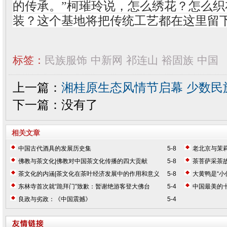
的传承。”柯璀玲说，怎么绣花？怎么
装？这个基地将把传统工艺都在这里留下
标签：
民族服饰
中新网
祁连山
裕固族
中国
上一篇：
湘桂原生态风情节启幕 少数民
下一篇：没有了
相关文章
中国古代酒具的发展历史集
5-8
老北京与茉
佛教与茶文化|佛教对中国茶文化传播的四大贡献
5-8
茶菩萨采茶
茶文化的内涵|茶文化在茶叶经济发展中的作用和意义
5-8
大黄鸭是“小
东林寺首次就“跪拜门”致歉：暂谢绝游客登大佛台
5-4
中国最美的
良政与劣政：《中国震撼》
5-4