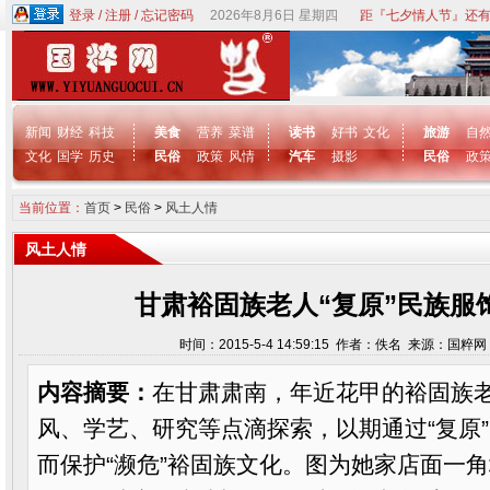
登录
/
注册
/
忘记密码
2026年8月6日 星期四
距『七夕情人节』还有
新闻
财经
科技
美食
营养
菜谱
读书
好书
文化
旅游
自
文化
国学
历史
民俗
政策
风情
汽车
摄影
民俗
政
当前位置：
首页
>
民俗
>
风土人情
风土人情
甘肃裕固族老人“复原”民族服饰
时间：2015-5-4 14:59:15 作者：佚名 来源：国粹
内容摘要：
在甘肃肃南，年近花甲的裕固族
风、学艺、研究等点滴探索，以期通过“复原
而保护“濒危”裕固族文化。图为她家店面一角