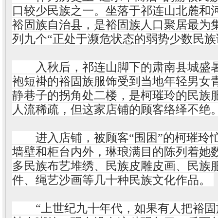
口较少民族之一。坐落于祁连山北麓和
裕固族自治县，是裕固族人口聚居最为
列九个“正处于濒危状态的弱势少数民族
入秋后，祁连山脚下的肃南县城盛暑
袍短褂的裕固族服饰受到当地年轻男女
静巷子的拐角处二楼，是柯璀玲的民族
人流稀疏，但这家店铺的顾客络绎不绝
进入店铺，被顾客“围困”的柯璀玲忙
墙壁和柜台内外，琳琅满目的陈列着她
多民族布艺堆绣、民族皮雕皮画、民族
件、绳艺沙画等几十种民族文化作品。
“上世纪九十年代，如果有人把裕固