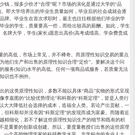
少钱，报多少价才“合理”呢？市场的演化是通过大学的“品
决的。即大学培养出的毕业生质量如何，毕业后的社会成就会逐
品牌。毕业生在首次求职时，雇主也往往根据他们毕业的学
毕业的学生，质量要高一些，而给出较高的薪酬。如此，学生
。名牌大学，学生(家长)愿意出高价(高考成绩高、学杂费贵或
量的高低，市场上常见，并不稀奇。而原理性知识交易的重点
为他们生产和出售的原理性知识合理“定价”。要解决这个问
的服务(知识)水平的高低。任何一项商品或服务，若质量无法
知识也不例外。
的这类原理性知识，多数不能以具体“商品”实物的形式呈现
像李嘉图的“比较优势理论”和科斯的“科斯定理”，皆是人类行
可以大大降低社会选择的成本，造福全人类。若论产出贡献，一
，但科斯却并没有因“科斯定理”的发现而成为富豪。而随着近
越精细化，若不了解这些原理性知识生产的细节和既有的积
是不是重要的创新或创建。所以，要度量教授们出售的这些原理
”。一个高能物理学家的科研教学水平，非学科内的专业人士，