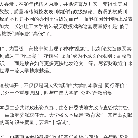
入香港，在90年代传入内地，并迅速普及开来，变得比美国
个数数，质量考核就按发表刊物的行政级别论。所谓的权威刊
应的不过是不同的办刊单位级别而已。而能在国外刊物上发表
重加大。长沙理工大学的朱锡庆教授戏称这套度量标准是“傻子
出教授们学问的“高低”了。
，为晋级，高校中就出现了种种“乱象”。比如论文造假买卖
则成为了“座上宾”，花钱买“版面”成为不成文的规则；高校教
识上，而是放在如何更多更快地发论文上等。尽管财政近年来
世界一流大学越来越远。
被铺开，不仅仅是国人没能明白大学的本质是“同行评价”，
另外一个重要原因，即与中国大学的“公办”产权暗契。
是由公共财政出资兴办，由各部委或地方政府直管或共管。
，由政府委派或任命。大学校长本应是“教育家”，其产出贡献
的新知识来度量，要靠“市场试”。
，也要面临考核教授们知识高低的核心问题。在行政逻辑