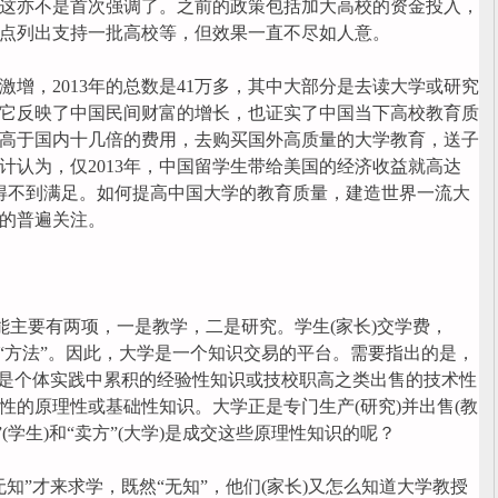
这亦不是首次强调了。之前的政策包括加大高校的资金投入，
点列出支持一批高校等，但效果一直不尽如人意。
，2013年的总数是41万多，其中大部分是去读大学或研究
它反映了中国民间财富的增长，也证实了中国当下高校教育质
高于国内十几倍的费用，去购买国外高质量的大学教育，送子
计认为，仅2013年，中国留学生带给美国的经济收益就高达
内得不到满足。如何提高中国大学的教育质量，建造世界一流大
的普遍关注。
主要有两项，一是教学，二是研究。学生(家长)交学费，
的“方法”。因此，大学是一个知识交易的平台。需要指出的是，
不是个体实践中累积的经验性知识或技校职高之类出售的技术性
性的原理性或基础性知识。大学正是专门生产(研究)并出售(教
(学生)和“卖方”(大学)是成交这些原理性知识的呢？
”才来求学，既然“无知”，他们(家长)又怎么知道大学教授