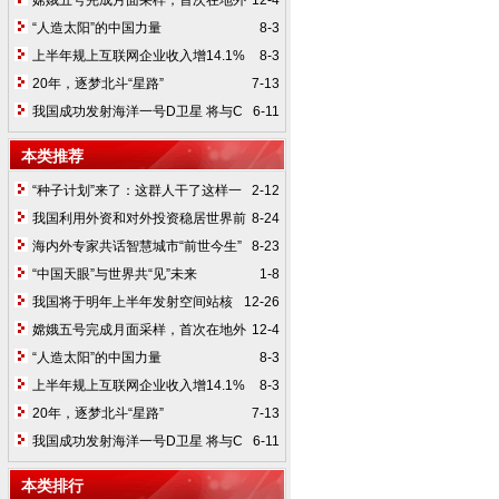
嫦娥五号完成月面采样，首次在地外
12-4
天体点火起飞
“人造太阳”的中国力量
8-3
上半年规上互联网企业收入增14.1%
8-3
20年，逐梦北斗“星路”
7-13
我国成功发射海洋一号D卫星 将与C
6-11
卫星组网运行
本类推荐
“种子计划”来了：这群人干了这样一
2-12
件大事
我国利用外资和对外投资稳居世界前
8-24
列（权威发布·全面建成小康社会）
海内外专家共话智慧城市“前世今生”
8-23
冀科技向善服务于人
“中国天眼”与世界共“见”未来
1-8
我国将于明年上半年发射空间站核
12-26
心舱
嫦娥五号完成月面采样，首次在地外
12-4
天体点火起飞
“人造太阳”的中国力量
8-3
上半年规上互联网企业收入增14.1%
8-3
20年，逐梦北斗“星路”
7-13
我国成功发射海洋一号D卫星 将与C
6-11
卫星组网运行
本类排行