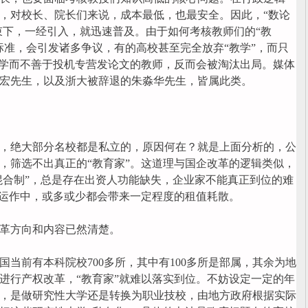
，对校长、院长们来说，成本最低，也最安全。因此，“数论
约束下，一经引入，就迅速普及。由于如何考核教师们的“教
标准，会引发诸多争议，有的高校甚至完全放弃“教学”，而只
教学而不善于投机专营发论文的教师，反而会被淘汰出局。媒体
宏先生，以及浙大被辞退的朱淼华先生，皆属此类。
绝大部分名校都是私立的，原因何在？就是上面分析的，公
，筛选不出真正的“教育家”。这道理与国企改革的逻辑类似，
“混合制”，总是存在出资人功能缺失，企业家不能真正到位的难
的运作中，或多或少都会带来一定程度的租值耗散。
革方向和内容已然清楚。
国当前有本科院校700多所，其中有100多所是部属，其余为地
进行产权改革，“教育家”就难以落实到位。不妨设定一定的年
，是做研究性大学还是转换为职业技校，由地方政府根据实际