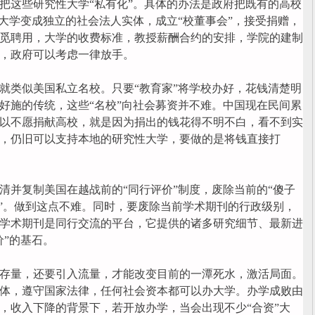
把这些研究性大学“私有化”。具体的办法是政府把既有的高校
。大学变成独立的社会法人实体，成立“校董事会”，接受捐赠，
觅聘用，大学的收费标准，教授薪酬合约的安排，学院的建制
，政府可以考虑一律放手。
类似美国私立名校。只要“教育家”将学校办好，花钱清楚明
好施的传统，这些“名校”向社会募资并不难。中国现在民间累
以不愿捐献高校，就是因为捐出的钱花得不明不白，看不到实
，仍旧可以支持本地的研究性大学，要做的是将钱直接打
清并复制美国在越战前的“同行评价”制度，废除当前的“傻子
低”。做到这点不难。同时，要废除当前学术期刊的行政级别，
学术期刊是同行交流的平台，它提供的诸多研究细节、最新进
价”的基石。
存量，还要引入流量，才能改变目前的一潭死水，激活局面。
体，遵守国家法律，任何社会资本都可以办大学。办学成败由
，收入下降的背景下，若开放办学，当会出现不少“合资”大