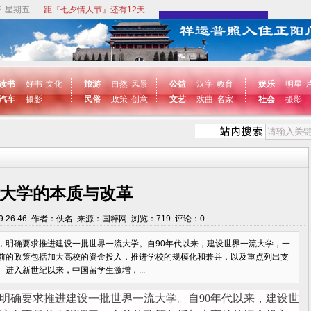
日 星期五
距『七夕情人节』还有12天
读书
好书
文化
旅游
自然
风景
公益
汉字
教育
娱乐
明星
汽车
摄影
民俗
政策
创意
文艺
戏曲
名家
社会
摄影
大学的本质与改革
 19:26:46 作者：佚名 来源：国粹网 浏览：
719
评论：
0
确要求推进建设一批世界一流大学。自90年代以来，建设世界一流大学，一
前的政策包括加大高校的资金投入，推进学校的规模化和兼并，以及重点列出支
入新世纪以来，中国留学生激增，...
明确要求推进建设一批世界一流大学。自90年代以来，建设世