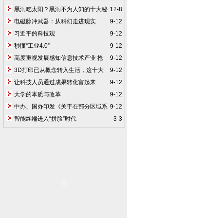
黑洞吃太阳？黑洞不为人知的十大秘
12-8
密
电磁脉冲武器：从科幻走进现实
9-12
习近平的科技观
9-12
秒懂“工业4.0”
9-12
高度重视发展感知信息技术产业 抢
9-12
占智能时代制高点
3D打印已从概念转入生活，这十大
9-12
优势将让4D打印成为新蓝海
让科技人员通过成果转化富起来
9-12
（附：中华人民共和国促进科技成果转化
大学的本质与改革
9-12
法）
中办、国办印发《关于在部分区域系
9-12
统推进全面创新改革试验的总体方案》
智能终端进入“拼脸”时代
3-3