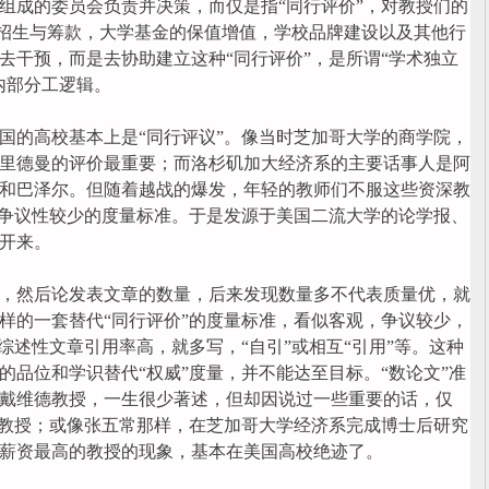
组成的委员会负责并决策，而仅是指“同行评价”，对教授们的
负责招生与筹款，大学基金的保值增值，学校品牌建设以及其他行
去干预，而是去协助建立这种“同行评价”，是所谓“学术独立
内部分工逻辑。
的高校基本上是“同行评议”。像当时芝加哥大学的商学院，
里德曼的评价最重要；而洛杉矶加大经济系的主要话事人是阿
和巴泽尔。但随着越战的爆发，年轻的教师们不服这些资深教
且争议性较少的度量标准。于是发源于美国二流大学的论学报、
开来。
然后论发表文章的数量，后来发现数量多不代表质量优，就
样的一套替代“同行评价”的度量标准，看似客观，争议较少，
综述性文章引用率高，就多写，“自引”或相互“引用”等。这种
的品位和学识替代“权威”度量，并不能达至目标。“数论文”准
戴维德教授，一生很少著述，但却因说过一些重要的话，仅
为教授；或像张五常那样，在芝加哥大学经济系完成博士后研究
薪资最高的教授的现象，基本在美国高校绝迹了。