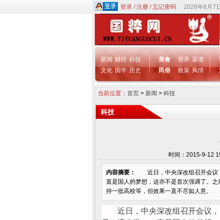
登录
/
注册
/
忘记密码
2026年8月7
新闻
财经
科技
美食
营养
菜谱
文化
国学
历史
民俗
政策
风情
当前位置：
首页
>
新闻
>
科技
科技
时间：2015-9-12
内容摘要：
近日，中央深改组召开会议，明
直是国人的梦想，这亦不是首次强调了。之
持一批高校等，但效果一直不尽如人意。 进
近日，中央深改组召开会议，