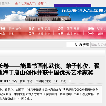
日 星期四
距『七夕情人节』还有13天
读书
好书
文化
旅游
自然
风景
公益
汉字
教育
娱乐
明星
汽车
摄影
民俗
政策
创意
文艺
戏曲
名家
社会
摄影
画长卷——能量书画韩武侠、弟子韩俊、翟
通海于唐山创作并获中国优秀艺术家奖
5 10:30:17 作者：佚名 来源：国粹网 浏览：
941
评论：
0
、翟新立、刘宸羽、准弟子魏通海等赴唐山参加“世界纪录”2000米书画长卷创
世界纪录名称：中国文化艺术人才库的《歌颂祖国，赞美唐山》书画长卷是世界上最
纪录初创者：中国文化...