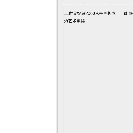
能量书画创始人韩武侠、19号弟子韩俊、26号弟子翟新立、30号弟子刘宸羽、准弟子