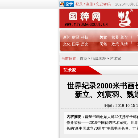
登录
/
注册
/
忘记密码
2026年8月6
新闻
财经
科技
美食
营养
菜谱
文化
国学
历史
民俗
政策
风情
当前位置：
首页
>
怡源国粹
>
艺术家
艺术家
世界纪录2000米书
新立、刘宸羽、魏
时间：2019-10-1
内容摘要：
能量书画创始人韩武侠携弟子韩俊
作并荣获——2019中国优秀艺术家奖。
长的“新中国成立70周年”主题书画长卷。世界