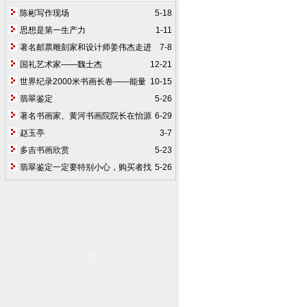
陈彬写作现场
5-18
思想是第一生产力
1-11
著名邮票雕刻家和设计师姜伟杰走进
7-8
怡源国粹
国礼艺术家——魏士杰
12-21
世界纪录2000米书画长卷——能量
10-15
书画韩武侠、弟子韩俊、翟新立、刘宸
翡翠鉴定
5-26
羽、魏通海于唐山创作并获中国优秀艺术
著名书画家、黄河书画院院长在怡源
6-29
家奖
国粹挥毫
赵玉亭
3-7
多吉书画欣赏
5-23
翡翠鉴定一定要特别小心，购买者找
5-26
专业人员陪同