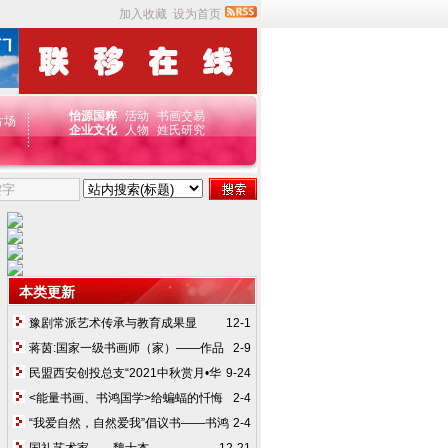
加入收藏
设为首页
怡源国粹
活动
书画
交易
片场
企业文化
人物
姓氏研究
本类更新
豫剧常派艺术传承与教育成果显
12-1
著 孙玉菊数十载耕耘梨园留芳
蒋茵:国家一级书画师（家）——作品
2-9
欣赏
民盟西安创投总支“2021中秋赏月•华
9-24
胥音乐读书会”在华胥陵举办
<能量书画、书鸿国学>给蝙蝠的忏悔
2-4
文华胥文化祈福大使（韩武侠）
“我爱自然，自然爱我”倡议书——书鸿
2-4
文化韩武侠