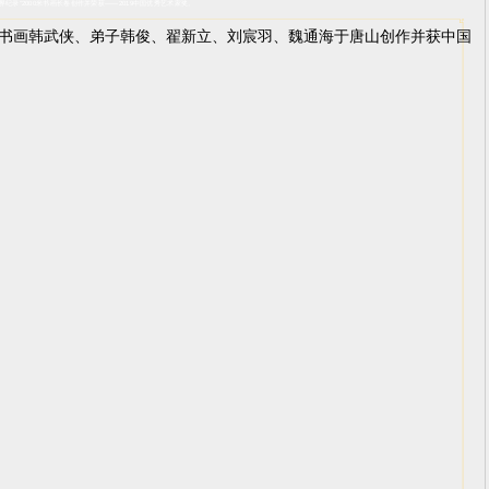
录”2000米书画长卷创作并荣获——2019中国优秀艺术家奖。