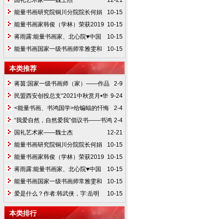
国礼艺术家——魏士杰
12-21
能量书画研究院铜川分院院长何娟
10-15
妮荣获第五届铜川市道德模范
能量书画家韩俊（学林）荣获2019
10-15
中国优秀艺术家奖并创世界纪录，签约艺
蒋雨露:能量书画家、北心院♥中国
10-15
术品大玩家平台
能量书画研究院深圳分院执行院长，笔墨
能量书画国家一级书画师常雅雯和
10-15
艺术，在央视舞台，备受青睐。
李方授证并荣登《影响力品牌》国际刊。
本类推荐
蒋茵:国家一级书画师（家）——作品
2-9
欣赏
民盟西安创投总支“2021中秋赏月•华
9-24
胥音乐读书会”在华胥陵举办
<能量书画、书鸿国学>给蝙蝠的忏悔
2-4
文华胥文化祈福大使（韩武侠）
“我爱自然，自然爱我”倡议书——书鸿
2-4
文化韩武侠
国礼艺术家——魏士杰
12-21
能量书画研究院铜川分院院长何娟
10-15
妮荣获第五届铜川市道德模范
能量书画家韩俊（学林）荣获2019
10-15
中国优秀艺术家奖并创世界纪录，签约艺
蒋雨露:能量书画家、北心院♥中国
10-15
术品大玩家平台
能量书画研究院深圳分院执行院长，笔墨
能量书画国家一级书画师常雅雯和
10-15
艺术，在央视舞台，备受青睐。
李方授证并荣登《影响力品牌》国际刊。
爱是什么？作者:韩武侠，字:岳明
10-15
本类排行