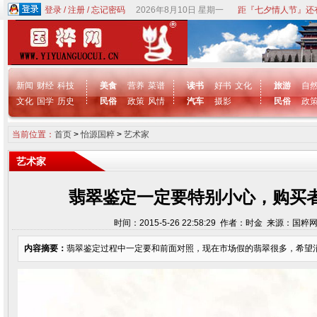
登录
/
注册
/
忘记密码
2026年8月10日 星期一
距『七夕情人节』还
新闻
财经
科技
美食
营养
菜谱
读书
好书
文化
旅游
自
文化
国学
历史
民俗
政策
风情
汽车
摄影
民俗
政
当前位置：
首页
>
怡源国粹
>
艺术家
艺术家
翡翠鉴定一定要特别小心，购买
时间：2015-5-26 22:58:29 作者：时金 来源：国粹
内容摘要：
翡翠鉴定过程中一定要和前面对照，现在市场假的翡翠很多，希望